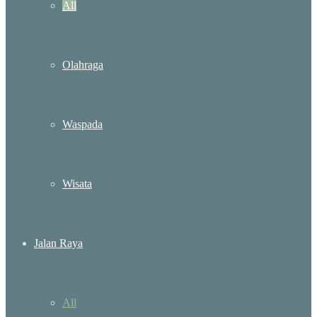
All
Olahraga
Waspada
Wisata
Jalan Raya
All