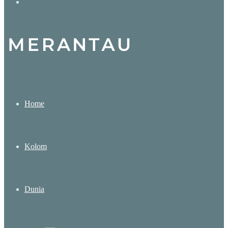
Search
for
Home
Kolom
Dunia