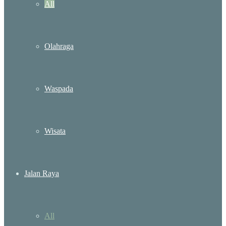
All
Olahraga
Waspada
Wisata
Jalan Raya
All