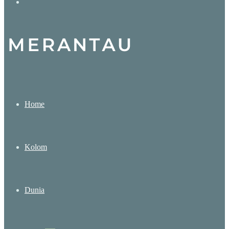
Search
for
Home
Kolom
Dunia