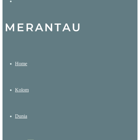
Search
for
Home
Kolom
Dunia