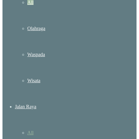
All
Olahraga
Waspada
Wisata
Jalan Raya
All