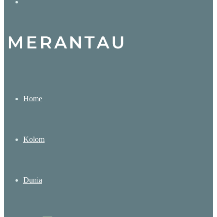
Search
for
Home
Kolom
Dunia