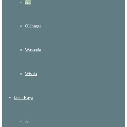
All
Olahraga
Waspada
Wisata
Jalan Raya
All