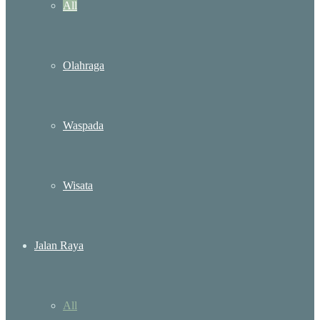
All
Olahraga
Waspada
Wisata
Jalan Raya
All