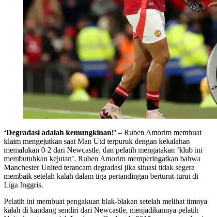
‘Degradasi adalah kemungkinan!’
– Ruben Amorim membuat
klaim mengejutkan saat Man Utd terpuruk dengan kekalahan
memalukan 0-2 dari Newcastle, dan pelatih mengatakan ‘klub ini
membutuhkan kejutan’. Ruben Amorim memperingatkan bahwa
Manchester United terancam degradasi jika situasi tidak segera
membaik setelah kalah dalam tiga pertandingan berturut-turut di
Liga Inggris.
Pelatih ini membuat pengakuan blak-blakan setelah melihat timnya
kalah di kandang sendiri dari Newcastle, menjadikannya pelatih