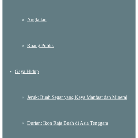
Angkutan
Ruang Publik
Gaya Hidup
Jeruk: Buah Segar yang Kaya Manfaat dan Mineral
Durian: Ikon Raja Buah di Asia Tenggara