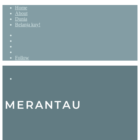
Home
About
Dunia
Belanja kuy!
Search
for
Sidebar
Random
Article
Log
In
Follow
Menu