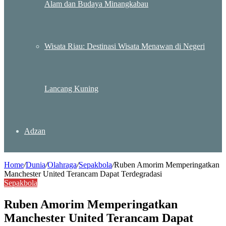
Alam dan Budaya Minangkabau
Wisata Riau: Destinasi Wisata Menawan di Negeri
Lancang Kuning
Adzan
Home
/
Dunia
/
Olahraga
/
Sepakbola
/
Ruben Amorim Memperingatkan
Manchester United Terancam Dapat Terdegradasi
Sepakbola
Ruben Amorim Memperingatkan
Manchester United Terancam Dapat