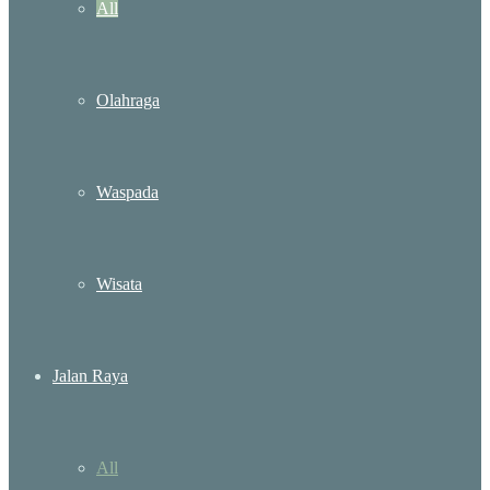
All
Olahraga
Waspada
Wisata
Jalan Raya
All