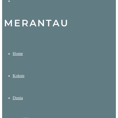
Search
for
Home
Kolom
Dunia