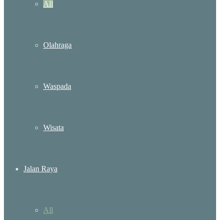
All
Olahraga
Waspada
Wisata
Jalan Raya
All