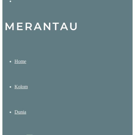
Search
for
Home
Kolom
Dunia