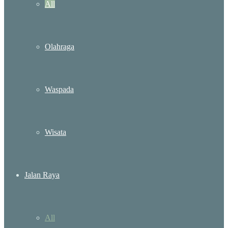
All
Olahraga
Waspada
Wisata
Jalan Raya
All