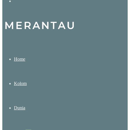
Search
for
Home
Kolom
Dunia