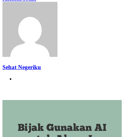
via
Email
Sehat Negeriku
Website
Related Articles