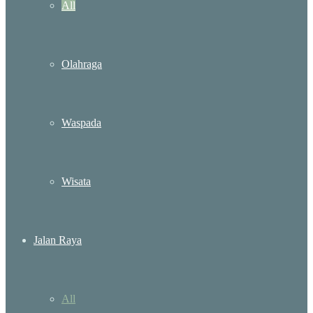
All
Olahraga
Waspada
Wisata
Jalan Raya
All