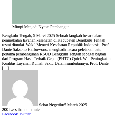
Mimpi Menjadi Nyata: Pembangun...
Bengkulu Tengah, 5 Maret 2025 Sebuah langkah besar dalam
peningkatan layanan kesehatan di Kabupaten Bengkulu Tengah
resmi dimulai. Wakil Menteri Kesehatan Republik Indonesia, Prof.
Dante Saksono Harbuwono, menghadiri acara peletakan batu
pertama pembangunan RSUD Bengkulu Tengah sebagai bagian
dari Program Hasil Terbaik Cepat (PHTC) Quick Win Peningkatan
Kualitas Layanan Rumah Sakit. Dalam sambutannya, Prof. Dante
[…]
Sehat Negeriku
5 March 2025
200
Less than a minute
LinkedIn
Tumblr
Pinterest
Reddit
VKontakte
Share
Print
Facebook
Twitter