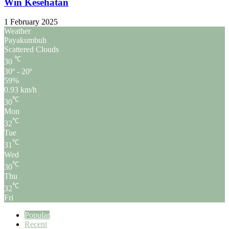
Win Kesehatan
1 February 2025
Weather
Payakumbuh
Scattered Clouds
℃
30
30º - 20º
59%
0.93 km/h
℃
30
Mon
℃
32
Tue
℃
31
Wed
℃
30
Thu
℃
32
Fri
Popular
Recent