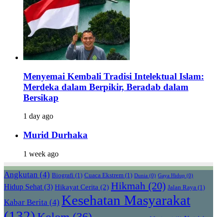
Menyemai Kembali Tradisi Intelektual Islam:
Merdeka dalam Berpikir, Beradab dalam
Bersikap
1 day ago
Murid Durhaka
1 week ago
Angkutan
(4)
Biografi
(1)
Cuaca Ekstrem
(1)
Dunia
(0)
Gaya Hidup
(0)
Hikmah
(20)
Hidup Sehat
(3)
Hikayat Cerita
(2)
Jalan Raya
(1)
Kesehatan Masyarakat
Kabar Berita
(4)
(132)
Kolom
(36)