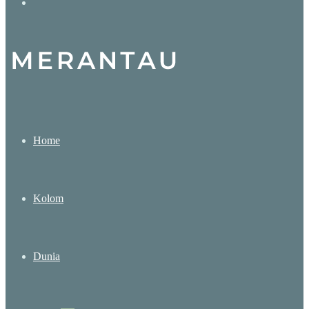
Search
for
Home
Kolom
Dunia