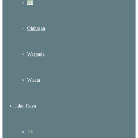
All
Olahraga
Waspada
Wisata
Jalan Raya
All