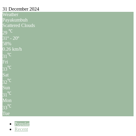
31 December 2024
Weather
Payakumbuh
Scattered Clouds
℃
29
31º - 20º
58%
0.26 km/h
℃
31
Fri
℃
33
Sat
℃
32
Sun
℃
31
Mon
℃
33
Tue
Popular
Recent