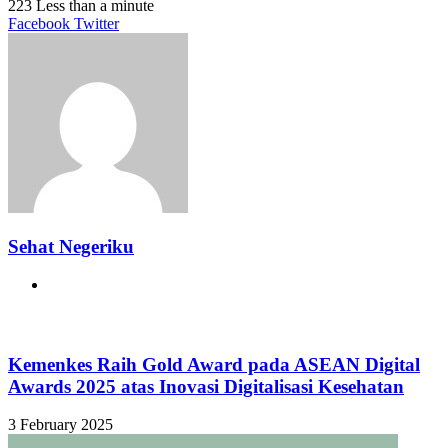
223
Less than a minute
LinkedIn
Tumblr
Pinterest
Reddit
VKontakte
Share
Print
Facebook
Twitter
via
Email
Sehat Negeriku
Website
Related Articles
Kemenkes Raih Gold Award pada ASEAN Digital
Awards 2025 atas Inovasi Digitalisasi Kesehatan
3 February 2025