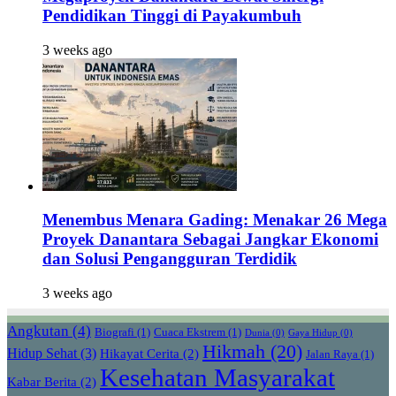
Pendidikan Tinggi di Payakumbuh
3 weeks ago
Menembus Menara Gading: Menakar 26 Mega
Proyek Danantara Sebagai Jangkar Ekonomi
dan Solusi Pengangguran Terdidik
3 weeks ago
Angkutan
(4)
Biografi
(1)
Cuaca Ekstrem
(1)
Dunia
(0)
Gaya Hidup
(0)
Hikmah
(20)
Hidup Sehat
(3)
Hikayat Cerita
(2)
Jalan Raya
(1)
Kesehatan Masyarakat
Kabar Berita
(2)