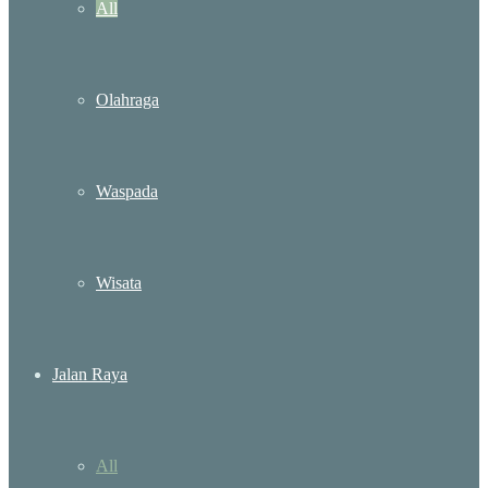
All
Olahraga
Waspada
Wisata
Jalan Raya
All