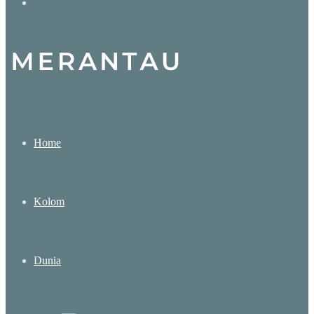
Search
for
Home
Kolom
Dunia