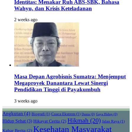
Identitas: Menakar Ruh ABS-SBK, Bahasa
Wahyu, dan Krisis Keteladanan
2 weeks ago
Masa Depan Agrobisnis Sumatra: Menjemput
Megaproyek Danantara Lewat Sinergi
Pendidikan Tinggi di Payakumbuh
3 weeks ago
Angkutan
(4)
Biografi
(1)
Cuaca Ekstrem
(1)
Dunia
(0)
Gaya Hidup
(0)
Hikmah
(20)
Hidup Sehat
(3)
Hikayat Cerita
(2)
Jalan Raya
(1)
Kesehatan Masyarakat
Kabar Berita
(2)