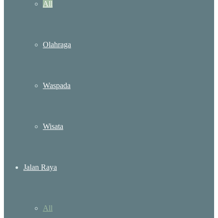
All
Olahraga
Waspada
Wisata
Jalan Raya
All