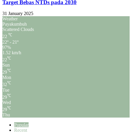
Target Bebas NTDs pada 2030
31 January 2025
Weather
Payakumbuh
Scattered Clouds
℃
22
22º - 21º
97%
1.52 km/h
℃
22
Sun
℃
29
Mon
℃
32
Tue
℃
29
Wed
℃
29
Thu
Popular
Recent