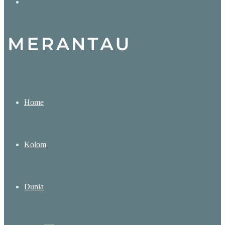
Search
for
Home
Kolom
Dunia