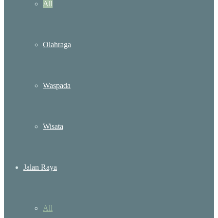
All
Olahraga
Waspada
Wisata
Jalan Raya
All