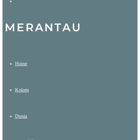
Search
for
Home
Kolom
Dunia