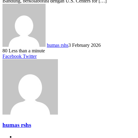
Bandung, berkolaborasi dengan U.S. Centers for […]
humas rshs
3 February 2026
80
Less than a minute
LinkedIn
Tumblr
Pinterest
Reddit
VKontakte
Share
Print
Facebook
Twitter
via
Email
humas rshs
Website