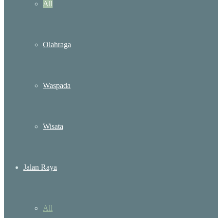
All
Olahraga
Waspada
Wisata
Jalan Raya
All