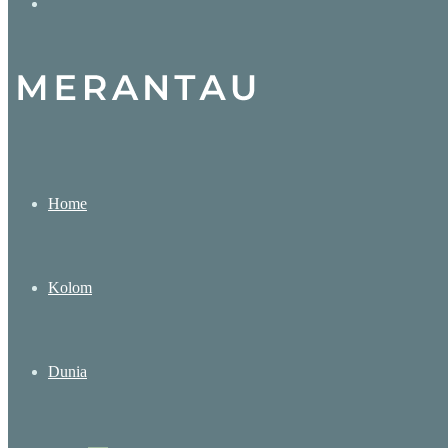
Search
for
Home
Kolom
Dunia