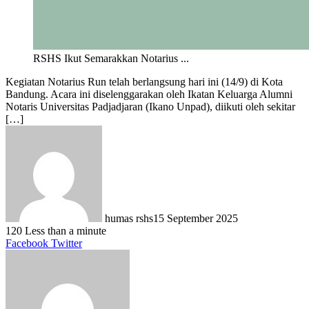
RSHS Ikut Semarakkan Notarius ...
Kegiatan Notarius Run telah berlangsung hari ini (14/9) di Kota
Bandung. Acara ini diselenggarakan oleh Ikatan Keluarga Alumni
Notaris Universitas Padjadjaran (Ikano Unpad), diikuti oleh sekitar
[…]
humas rshs
15 September 2025
120
Less than a minute
LinkedIn
Tumblr
Pinterest
Reddit
VKontakte
Share
Print
Facebook
Twitter
via
Email