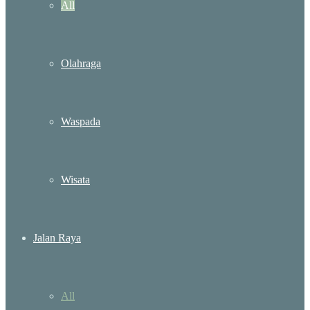
All
Olahraga
Waspada
Wisata
Jalan Raya
All