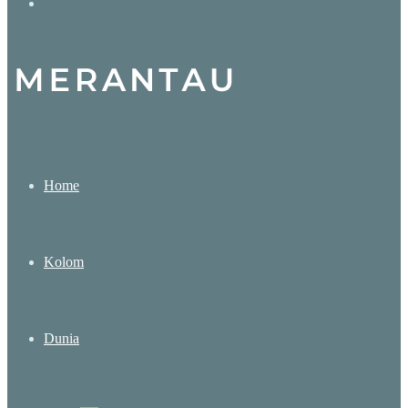
Search
for
Home
Kolom
Dunia