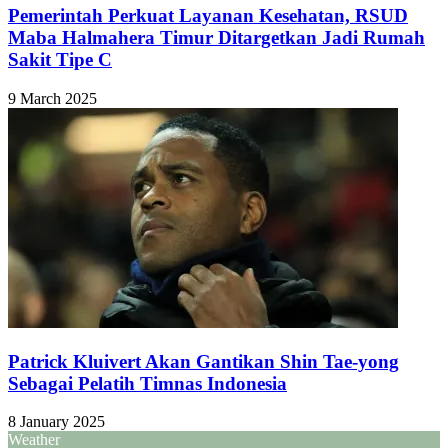
Pemerintah Perkuat Layanan Kesehatan, RSUD
Maba Halmahera Timur Ditargetkan Jadi Rumah
Sakit Tipe C
9 March 2025
Patrick Kluivert Akan Gantikan Shin Tae-yong
Sebagai Pelatih Timnas Indonesia
8 January 2025
Weather