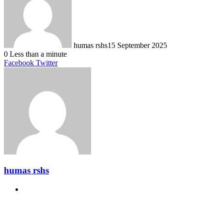
humas rshs
15 September 2025
0
Less than a minute
LinkedIn
Tumblr
Pinterest
Reddit
VKontakte
Share
Print
Facebook
Twitter
via
Email
humas rshs
Website
Related Articles