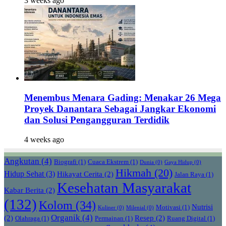
3 weeks ago
Menembus Menara Gading: Menakar 26 Mega
Proyek Danantara Sebagai Jangkar Ekonomi
dan Solusi Pengangguran Terdidik
4 weeks ago
Angkutan
(4)
Biografi
(1)
Cuaca Ekstrem
(1)
Dunia
(0)
Gaya Hidup
(0)
Hikmah
(20)
Hidup Sehat
(3)
Hikayat Cerita
(2)
Jalan Raya
(1)
Kesehatan Masyarakat
Kabar Berita
(2)
(132)
Kolom
(34)
Nutrisi
Motivasi
(1)
Kuliner
(0)
Milenial
(0)
Organik
(4)
(2)
Resep
(2)
Olahraga
(1)
Permainan
(1)
Ruang Digital
(1)