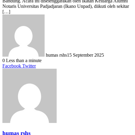
Bandung. Acara ini diselenggarakan oleh Ikatan Keluarga Alumni
Notaris Universitas Padjadjaran (Ikano Unpad), diikuti oleh sekitar
[…]
humas rshs
15 September 2025
0
Less than a minute
LinkedIn
Tumblr
Pinterest
Reddit
VKontakte
Share
Print
Facebook
Twitter
via
Email
humas rshs