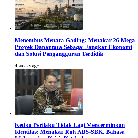
Menembus Menara Gading: Menakar 26 Mega
Proyek Danantara Sebagai Jangkar Ekonomi
dan Solusi Pengangguran Terdidik
4 weeks ago
Ketika Perilaku Tidak Lagi Mencerminkan
Identitas: Menakar Ruh ABS-SBK, Bahasa