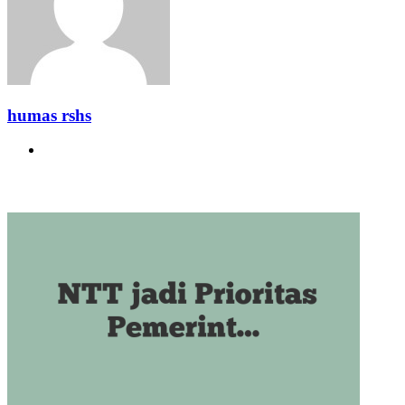
humas rshs
Website
Related Articles