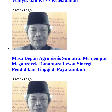
Wahyu, dan Krisis Keteladanan
2 weeks ago
Masa Depan Agrobisnis Sumatra: Menjemput
Megaproyek Danantara Lewat Sinergi
Pendidikan Tinggi di Payakumbuh
3 weeks ago