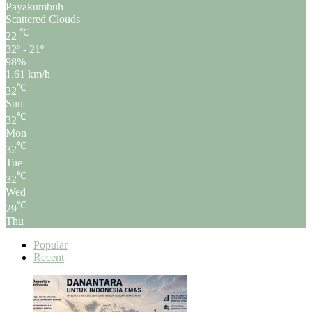
Payakumbuh
Scattered Clouds
℃
22
32º - 21º
98%
1.61 km/h
℃
32
Sun
℃
32
Mon
℃
32
Tue
℃
32
Wed
℃
29
Thu
Popular
Recent