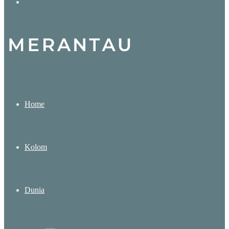
Search
for
Home
Kolom
Dunia