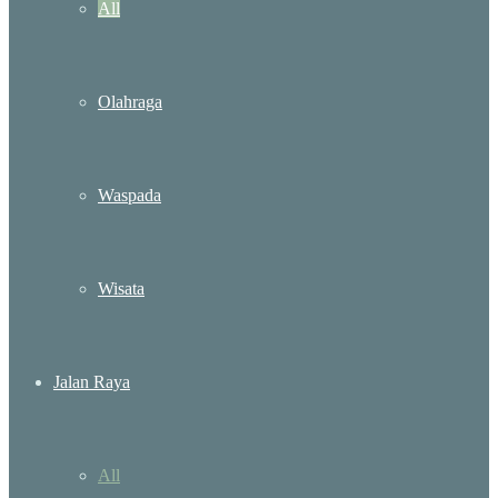
All
Olahraga
Waspada
Wisata
Jalan Raya
All