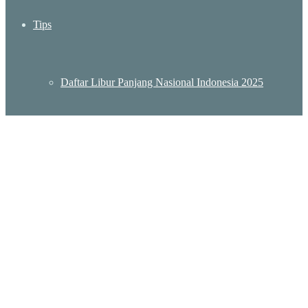
Tips
Daftar Libur Panjang Nasional Indonesia 2025
Daftar Lokasi KBRI Indonesia – Embassy Indonesia
Destinasi Wisata Murah Meriah di Jakarta
Wisata Sumatera Barat: Menjelajah Pesona Keindahan