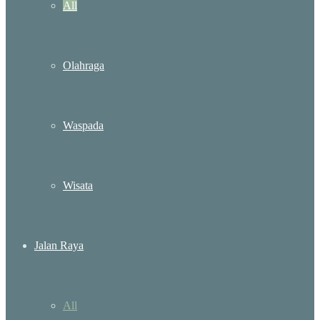
All
Olahraga
Waspada
Wisata
Jalan Raya
All