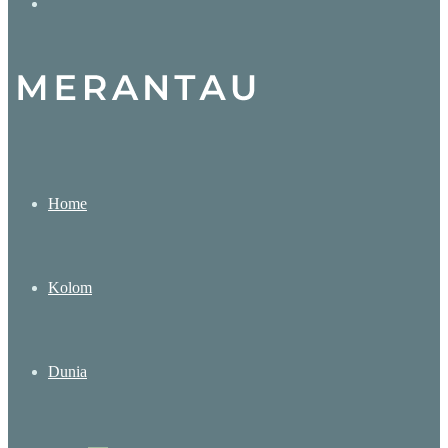
Search
for
Home
Kolom
Dunia