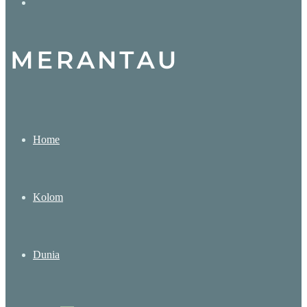
Search
for
Home
Kolom
Dunia