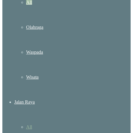
All
Olahraga
Waspada
Wisata
Jalan Raya
All