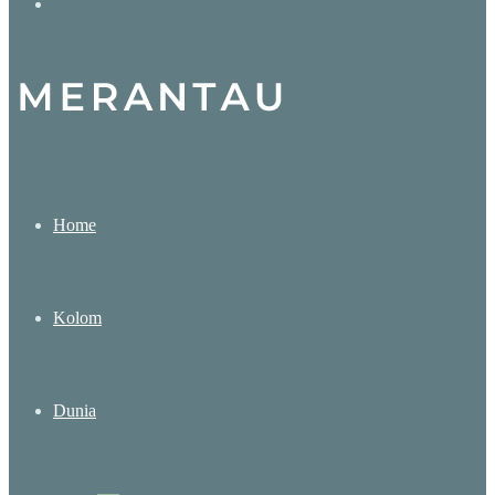
Search
for
Home
Kolom
Dunia