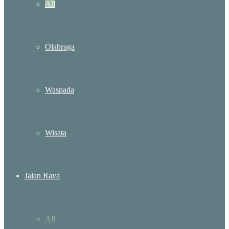
All
Olahraga
Waspada
Wisata
Jalan Raya
All