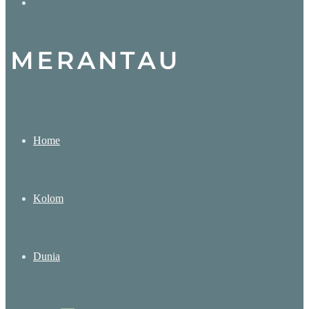
Search
for
Home
Kolom
Dunia