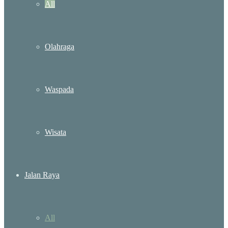
All
Olahraga
Waspada
Wisata
Jalan Raya
All