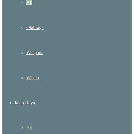
All
Olahraga
Waspada
Wisata
Jalan Raya
All