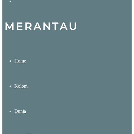
Search
for
Home
Kolom
Dunia