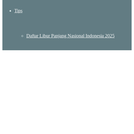
Tips
Daftar Libur Panjang Nasional Indonesia 2025
Daftar Lokasi KBRI Indonesia – Embassy Indonesia
Destinasi Wisata Murah Meriah di Jakarta
Wisata Sumatera Barat: Menjelajah Pesona Keindahan