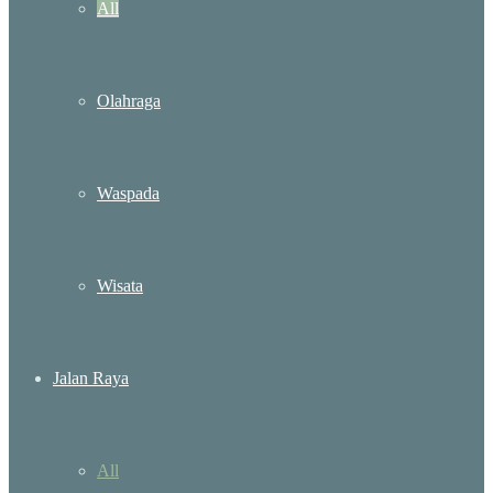
All
Olahraga
Waspada
Wisata
Jalan Raya
All