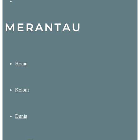
Search
for
Home
Kolom
Dunia