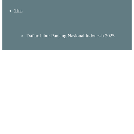
Tips
Daftar Libur Panjang Nasional Indonesia 2025
Daftar Lokasi KBRI Indonesia – Embassy Indonesia
Destinasi Wisata Murah Meriah di Jakarta
Wisata Sumatera Barat: Menjelajah Pesona Keindahan