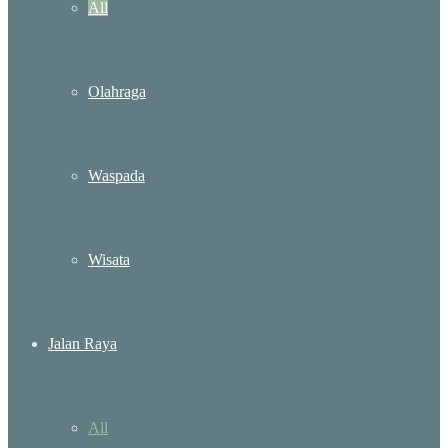
All
Olahraga
Waspada
Wisata
Jalan Raya
All