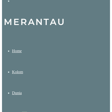
Search
for
Home
Kolom
Dunia