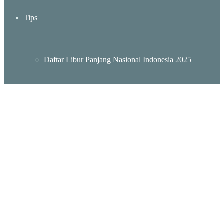
Tips
Daftar Libur Panjang Nasional Indonesia 2025
Daftar Lokasi KBRI Indonesia – Embassy Indonesia
Destinasi Wisata Murah Meriah di Jakarta
Wisata Sumatera Barat: Menjelajah Pesona Keindahan