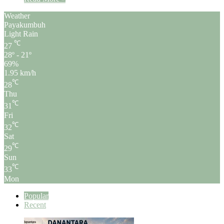
Weather
Payakumbuh
Light Rain
℃
27
28º - 21º
69%
1.95 km/h
℃
28
Thu
℃
31
Fri
℃
32
Sat
℃
29
Sun
℃
33
Mon
Popular
Recent