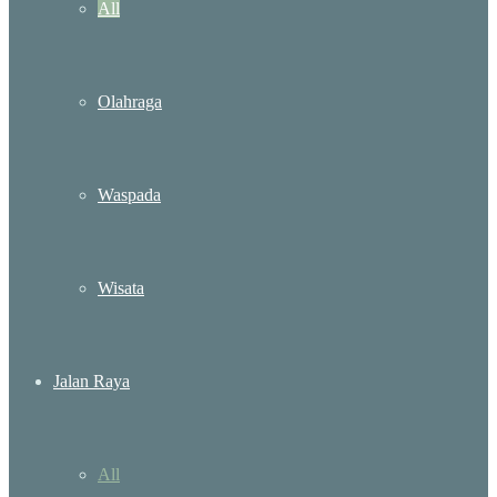
All
Olahraga
Waspada
Wisata
Jalan Raya
All