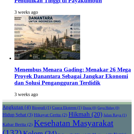
Pendidikan Tinggi di Payakumbuh
3 weeks ago
Menembus Menara Gading: Menakar 26 Mega
Proyek Danantara Sebagai Jangkar Ekonomi
dan Solusi Pengangguran Terdidik
3 weeks ago
Angkutan
(4)
Biografi
(1)
Cuaca Ekstrem
(1)
Dunia
(0)
Gaya Hidup
(0)
Hikmah
(20)
Hidup Sehat
(3)
Hikayat Cerita
(2)
Jalan Raya
(1)
Kesehatan Masyarakat
Kabar Berita
(2)
(132)
Kolom
(34)