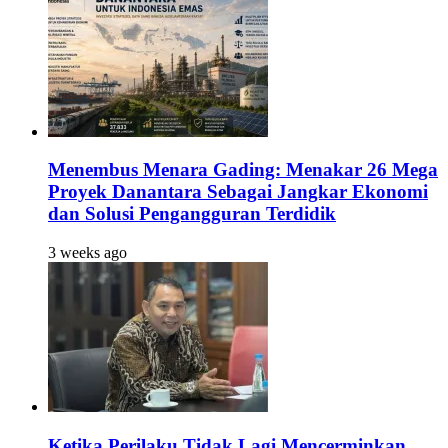
Menembus Menara Gading: Menakar 26 Mega
Proyek Danantara Sebagai Jangkar Ekonomi
dan Solusi Pengangguran Terdidik
3 weeks ago
Ketika Perilaku Tidak Lagi Mencerminkan