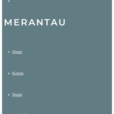
Search
for
Home
Kolom
Dunia