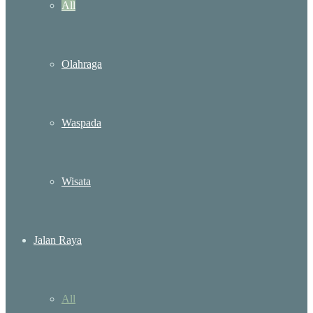
All
Olahraga
Waspada
Wisata
Jalan Raya
All