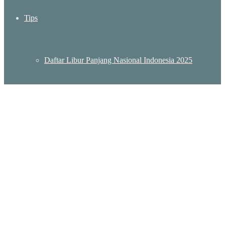
Tips
Daftar Libur Panjang Nasional Indonesia 2025
Daftar Lokasi KBRI Indonesia – Embassy Indonesia
Destinasi Wisata Murah Meriah di Jakarta
Wisata Sumatera Barat: Menjelajah Pesona Keindahan