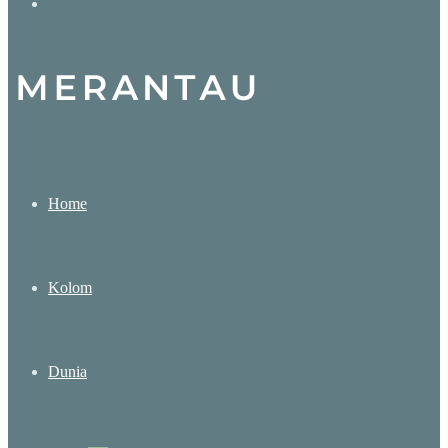
Search
for
Home
Kolom
Dunia