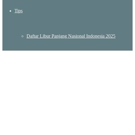
Tips
Daftar Libur Panjang Nasional Indonesia 2025
Daftar Lokasi KBRI Indonesia – Embassy Indonesia
Destinasi Wisata Murah Meriah di Jakarta
Wisata Sumatera Barat: Menjelajah Pesona Keindahan