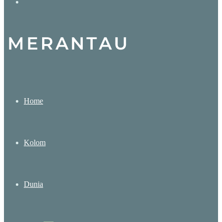
Search
for
Home
Kolom
Dunia