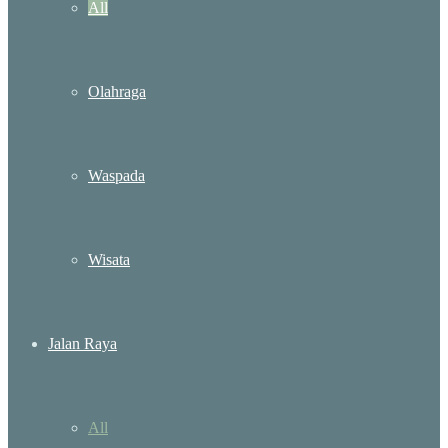
All
Olahraga
Waspada
Wisata
Jalan Raya
All