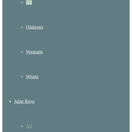
All
Olahraga
Waspada
Wisata
Jalan Raya
All