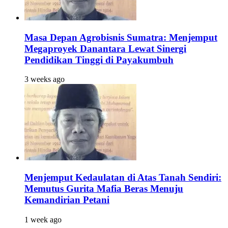
Masa Depan Agrobisnis Sumatra: Menjemput
Megaproyek Danantara Lewat Sinergi
Pendidikan Tinggi di Payakumbuh
3 weeks ago
Menjemput Kedaulatan di Atas Tanah Sendiri:
Memutus Gurita Mafia Beras Menuju
Kemandirian Petani
1 week ago