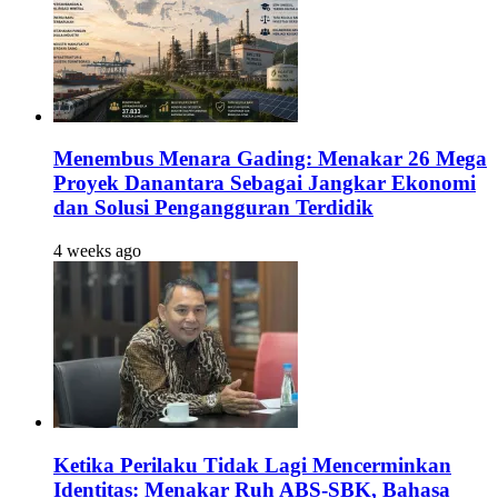
Menembus Menara Gading: Menakar 26 Mega
Proyek Danantara Sebagai Jangkar Ekonomi
dan Solusi Pengangguran Terdidik
4 weeks ago
Ketika Perilaku Tidak Lagi Mencerminkan
Identitas: Menakar Ruh ABS-SBK, Bahasa