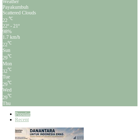
Weather
Payakumbuh
Scattered Clouds
℃
22
22º - 21º
98%
1.7 km/h
℃
22
Sun
℃
29
Mon
℃
32
Tue
℃
29
Wed
℃
29
Thu
Popular
Recent