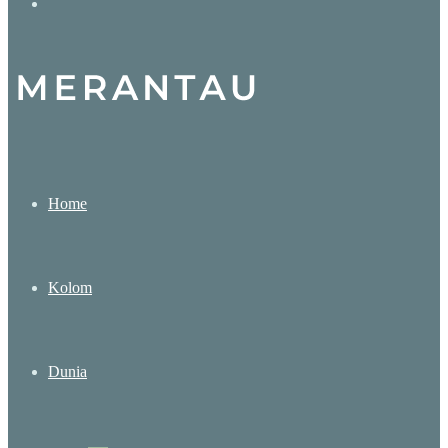
Search
for
Home
Kolom
Dunia