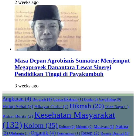
2 weeks ago
Masa Depan Agrobisnis Sumatra: Menjemput
Megaproyek Danantara Lewat Sinergi
Pendidikan Tinggi di Payakumbuh
3 weeks ago
Angkutan
(4)
Biografi
(1)
Cuaca Ekstrem
(1)
Dunia
(0)
Gaya Hidup
(0)
Hikmah
(20)
Hidup Sehat
(3)
Hikayat Cerita
(2)
Jalan Raya
(1)
Kesehatan Masyarakat
Kabar Berita
(2)
(132)
Kolom
(35)
Nutrisi
Motivasi
(1)
Kuliner
(0)
Milenial
(0)
Organik
(4)
(2)
Resep
(2)
Olahraga
(1)
Permainan
(1)
Ruang Digital
(1)