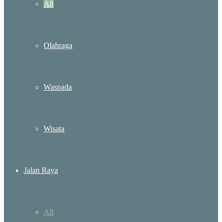
All
Olahraga
Waspada
Wisata
Jalan Raya
All