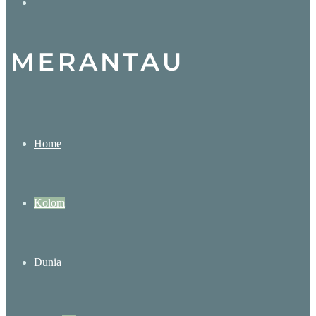
Search
for
Home
Kolom
Dunia