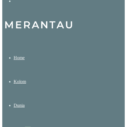
Search
for
Home
Kolom
Dunia