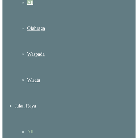
All
Olahraga
Waspada
Wisata
Jalan Raya
All