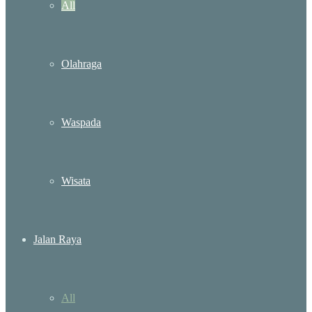
All
Olahraga
Waspada
Wisata
Jalan Raya
All