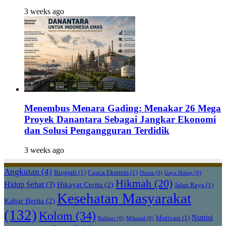
3 weeks ago
Menembus Menara Gading: Menakar 26 Mega
Proyek Danantara Sebagai Jangkar Ekonomi
dan Solusi Pengangguran Terdidik
3 weeks ago
Angkutan
(4)
Biografi
(1)
Cuaca Ekstrem
(1)
Dunia
(0)
Gaya Hidup
(0)
Hikmah
(20)
Hidup Sehat
(3)
Hikayat Cerita
(2)
Jalan Raya
(1)
Kesehatan Masyarakat
Kabar Berita
(2)
(132)
Kolom
(34)
Nutrisi
Motivasi
(1)
Kuliner
(0)
Milenial
(0)