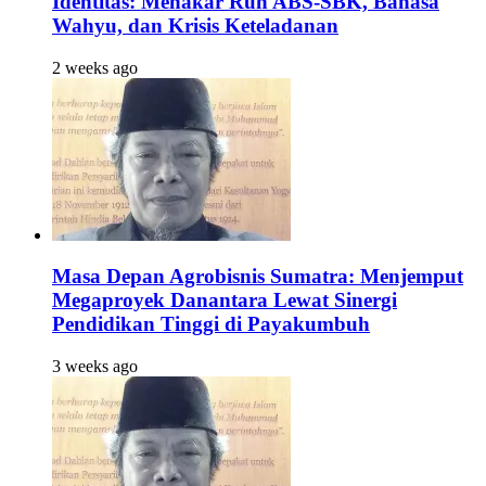
Identitas: Menakar Ruh ABS-SBK, Bahasa
Wahyu, dan Krisis Keteladanan
2 weeks ago
Masa Depan Agrobisnis Sumatra: Menjemput
Megaproyek Danantara Lewat Sinergi
Pendidikan Tinggi di Payakumbuh
3 weeks ago