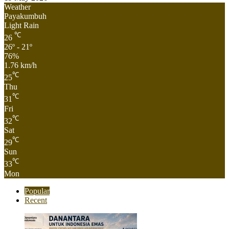
Weather
Payakumbuh
Light Rain
℃
26
26º - 21º
76%
1.76 km/h
℃
25
Thu
℃
31
Fri
℃
32
Sat
℃
29
Sun
℃
33
Mon
Popular
Recent