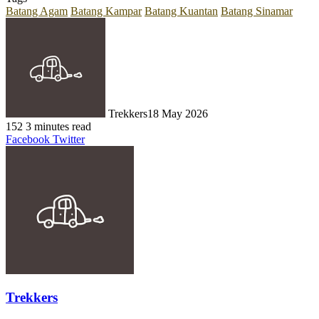
Batang Agam
Batang Kampar
Batang Kuantan
Batang Sinamar
Trekkers
18 May 2026
152
3 minutes read
LinkedIn
Tumblr
Pinterest
Reddit
VKontakte
Share
Print
Facebook
Twitter
via
Email
Trekkers