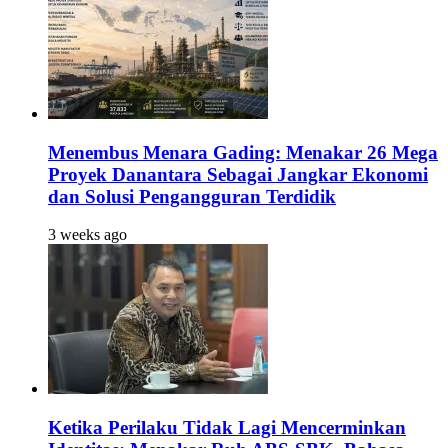
Menembus Menara Gading: Menakar 26 Mega
Proyek Danantara Sebagai Jangkar Ekonomi
dan Solusi Pengangguran Terdidik
3 weeks ago
Ketika Perilaku Tidak Lagi Mencerminkan