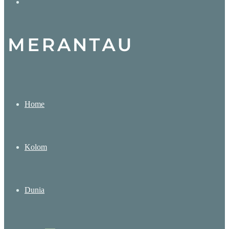
Search
for
Home
Kolom
Dunia